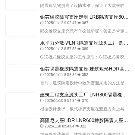
隔震建筑物提高了设防水准，保证了大震来临时建筑物的安全使用及人民群众的生命财产安全，对于大震，来临时的抢险、指挥及稳定民心具有重大意义盆式橡胶支座安装时人员配置...
铅芯橡胶隔震支座定制 LRB隔震支座600生产厂家 LNR1500天然隔震支座厂家
2025/11/12 9:02:47
367
那么橡胶支座究竟有什么优势呢？答案是肯定的，橡胶支座不但弹性好，抗压效果佳，而且橡胶支座还非常的抗老化，使用寿命长。隔震建筑的一个重要特点就是使用两种大型轴承来...
水平力分散型LNR隔震支座源头工厂 圆形高阻尼隔震支座的源头工厂 HDR1300橡胶隔震支座源头工厂
2025/11/12 8:57:53
389
GJZ板式橡胶支座的工作原理：GJZ板式橡胶支座的主要功能是将上部结构的反力可告地似递给墩台，并同时能完成梁体结构所需要的变形(水平位移及转解)。例如:GPZ(...
铅芯隔震橡胶隔震支座 建筑矩形HDR高阻尼隔震支座生产厂家 大型减震支座生产厂家
2025/11/11 8:58:32
352
目前，建筑隔震设计中较为普遍采用的方法是弹性反应谱法，这种方法被大部分采用，但有不同的规范，主要有美国的、日本的和欧洲的规范，它们之间区别不大，主要在于计算公式...
建筑工程支座源头工厂 LNR800隔震橡胶支座源头工厂 建筑隔震支座II型厂家
2025/11/10 8:54:34
370
根据设计要求，板式橡胶支座在竖直方向上具有足够的刚度，以保证大竖向荷载作用下板式橡胶支座产生较小的变形；在水平方向上应该有一定的灵活性，以适应梁体由于汽车制动力...
高阻尼支座HDR LNR600橡胶隔震支座生产加工 超高阻尼橡胶隔震支座什么价格
2025/11/8 8:54:04
322
如有兴趣请关注：建筑橡胶支座能从铁道部还债中受益吗?橡胶支座防震效果升级去年12月底，大连市地震综合观测基地主体工程顺利封顶。整体板式橡胶支座的性能测试因受试验...