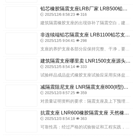
铅芯橡胶隔震支座LRB厂家 LRB500铅芯橡胶隔震支座厂家电话 隔震支座哪里便宜
2025/12/6 8:58:23
316
建筑隔震橡胶支座的出现弥补了隔震空白，建筑隔震橡胶支座在建筑物的地基和基础中间的地方加入，这样就可以起到隔离地震的作用，对于建筑隔震橡胶支座是怎么起到隔震的，看...
非连续端铅芯隔震支座 LRB1100铅芯支座生产厂家 叠层橡胶减震支座生产厂家
2025/12/5 9:04:41
298
支座的养护支座各部分应保持完整、干净，要清除垃圾，冬季清除积雪冰块，这样就可以保证梁跨自由伸缩.在滚动支座滚动面上要定期涂一薄层润滑油，在涂油之前，必须先用钢丝...
建筑隔震支座哪里卖 LNR1500支座源头工厂 LNR1100天然橡胶隔震支座源头工厂
2025/12/5 8:54:14
333
试验样品成品盆式橡胶支座试验应采用实体盆式橡胶支座，受试验设备能力限制时，可与用户协商选用有代表性的小型盆式橡胶支座进行试验；盆式橡胶支座摩擦系数可选用小型盆式...
减隔震阻尼支座 LNR隔震支座800(II型)厂家 HDR减隔震支座生产厂家
2025/12/3 8:57:25
359
对质量证明资料的要求：隔震支座及上下预埋件质量证明资料分栋号分型号归档。隔震橡胶支座及其配件出厂合格证，每套支座一套三份。焊接质量检验证明书（分强度和探伤两部分...
抗震支座 LNR600橡胶隔震支座 天然橡胶支座(LNR)
2025/12/3 8:54:18
363
可靠性高：经过严格的试验验证和工程实践，摩擦摆隔震支座具有较高的可靠性和耐久性。请关注：隔震橡胶支座人们对建筑物抗震设防意识日益提高在板式橡胶支座组装时还必须用...