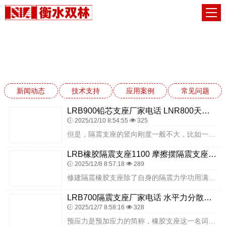
常见问题
网站首页
常见问题
新闻动态
技术支持
应用案例
常见问题
LRB900铅芯支座厂家电话 LNR800天然隔震支座源头工厂 HDR1300高阻尼支座厂家
2025/12/10 8:54:55
325
但是，隔震支座的竖向刚度一般不大，比如一个600直径的铅芯橡胶支座的竖向刚度为2667KN/MM（某产家参数），而一个600直径的C40混凝土柱的线刚度为918...
LRB橡胶隔震支座1100 摩擦摆隔震支座FPSII-1000-350-3.81 建筑防震隔震支座
2025/12/8 8:57:18
289
修建隔震橡胶支座除了自身的隔震力学功用满意抗震描绘及运用需求外，还具有以下长处：一是修建隔震橡胶支座耐久性好，抗低周期疲惫功用、抗热空气老化、抗臭氧老化、耐酸性...
LRB700隔震支座厂家电话 水平力分散力型隔震支座LNR LRB隔震支座1300源头工厂
2025/12/7 8:58:16
328
预应力是预加应力的简称，橡胶支座这一名词的出现虽为时不长.只有几十年的历史，然而人们对预加应力原理的应用却由来已久，在日常生活中稍加注意不难找到一些熟悉的例子。...