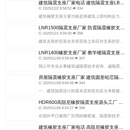
建筑隔震支座厂家电话 建筑隔震支座LBR厂家 建筑隔震支座隔震支座生产厂家
2025/12/2 8:58:52
334
建筑橡胶支座主要功能是将建筑上部结构反力可靠地传递给墩台，还能适应梁端转动及通过橡胶支座的剪切变形来适应大梁由温差引起的伸缩变形。在，板式橡胶支座从1965年起...
LNR1500隔震支座厂家 防震隔震橡胶支座价格 HDR1200高阻尼支座厂家
2025/12/1 9:04:50
308
建筑支座的安装在支座安装之前应对支座的安装位置进行测量检验，支座安装平面应和支座的滑动平面或滚动平面平行，其平行度的偏差不宜超过2‰。近，美国加利福尼亚大学圣迭...
LNR1400橡胶支座厂家 教学楼隔震支座 LNR800天然橡胶支座生产厂家
2025/11/30 8:59:44
307
我公司专业从事建筑减隔震技术咨询，减隔震结构分析设计，减隔震产品研发、生产、检测、安装指导及更换，减隔震建筑监测，售后维护等成套技术为一体的高科技企业。下面我们...
房屋隔震橡胶支座厂家 建筑圆形铅芯隔震支座 高阻尼HDR橡胶隔震支座厂家
2025/11/29 9:00:49
344
一、建筑隔震设计的基本原则首先应当考察建筑是否适宜采用隔震设计，考察应当以其周期增长后系统能否有效地提高地震时能量的吸收，且以这个为判断的判据。结构为达到隔震要...
HDR600高阻尼橡胶隔震支座源头工厂 建筑橡胶防震支座什么价格 的橡胶隔震支座厂家
2025/11/26 8:54:27
306
在国外早已被推广应用的橡胶减、隔震新技术为何会在受冷落呢？业内人士分析认为，一方面主要是目前以刚克刚的刚性设防传统抗震方式仍在建筑抗震减灾中唱主角。建筑隔震摩擦...
建筑橡胶支座厂家电话 高阻尼橡胶支座支座 LRB1300隔震支座