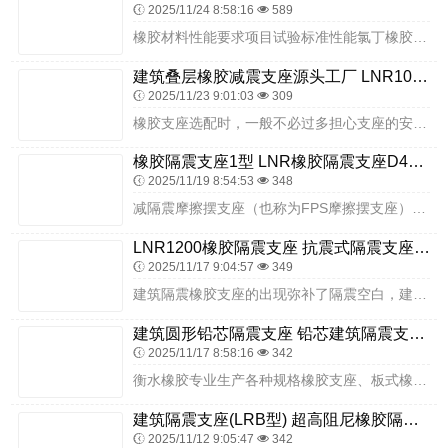
2025/11/24 8:58:16
589
橡胶材料性能要求项目试验标准性能氯丁橡胶硬度（IRHD）GB/T6031-9860±3拉伸强度（MPA）GB/T528-98≥17扯断伸长率（%）GB/T528...
建筑叠层橡胶减震支座源头工厂 LNR1000隔震支座生产加工 HDR400高阻尼橡胶隔震支座什么价格
2025/11/23 9:01:03
309
橡胶支座选配时，一般不必过多担心支座的安全储备，比如计算得到一个支座的大反力为4100，小反力为3700，那就选用承载力为4000的支座，这是因为4000支座的...
橡胶隔震支座1型 LNR橡胶隔震支座D400厂家 铅芯隔震支座厂商厂家
2025/11/19 8:54:53
348
减隔震摩擦摆支座（也称为FPS摩擦摆支座）是一种特殊的减隔震装置，它利用钟摆原理和滑动界面摩擦来消耗地震能量，进而实现减震和隔震的功能。根据公路建筑板式橡胶支座...
LNR1200橡胶隔震支座 抗震式隔震支座定制源头工厂 建筑工程用隔震支座源头工厂
2025/11/17 9:04:57
349
建筑隔震橡胶支座的出现弥补了隔震空白，建筑隔震橡胶支座在建筑物的地基和基础中间的地方加入，这样就可以起到隔离地震的作用，对于建筑隔震橡胶支座是怎么起到隔震的，看...
建筑圆形铅芯隔震支座 铅芯建筑隔震支座 LNR型橡胶隔震支座厂家
2025/11/17 8:58:16
342
衡水橡胶专业生产各种规格橡胶支座、板式橡胶支座等支座产品，产品质量过硬，通过了质量标准鉴定，请广大客户放心购买。建筑橡胶支座工程质量的好坏不仅影响建筑物本身功能...
建筑隔震支座(LRB型) 超高阻尼橡胶隔震支座 减隔振橡胶隔震支座
2025/11/12 9:05:47
342