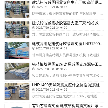
建筑铅芯减震隔震支座生产厂家 高阻尼支座多少钱 建筑支座厂家电话
2026/7/31 9:21:07
65
防护措施：根据隔震支座的特性与运输环境，采取相应的防护措施。例如，对橡胶部件进行防潮、防晒处理，对金属部件进行防腐蚀处理，确保产品在运输过程中不受环境因素影响。...
建筑铅芯减震橡胶隔震支座厂家 铅芯减震橡胶隔震支座 橡胶隔震支座生产源头工厂
2026/7/29 9:21:34
70
对于隔震支座等特殊产品，进场时必须严格检查生产企业的合法性证明、产品合格证书、出厂检验报告和型式检验报告。该类支座的力学性能有明确的技术标准规范，其允许剪切模量...
建筑高阻尼建筑橡胶隔震支座 LNR1200天然橡胶隔震支座源头工厂 建筑抗震固定支座厂家
2026/7/28 9:22:05
69
甘南州舟曲县特困人员供养服务机构（敬老院）项目，是当地完善养老服务体系、保障特困老年群体基本生活的重点民生工程。项目建筑包含老人居住宿舍、康复理疗室、餐厅、活动...
铅芯橡胶隔震支座 房屋减震支座源头工厂 LRB1500隔震支座厂家
2026/7/28 9:00:05
79
项目建成后，通渭县职业中等专业学校艺术楼成为区域职业教育特色建筑抗震安全的标准工程。科学的隔震设计与衡水双林优质隔震支座相结合，让艺术楼抗震能力大幅提升，为艺术...
LNR1400天然隔震支座什么价格 减震橡胶支座厂商 隔震建筑橡胶隔震支座多少钱
2026/7/26 9:11:43
96
该型号支座的等效阻尼比大于 10%，在地震作用下可有效吸收地震能量，减轻地震对上部结构的冲击，降低结构的地震响应，提升结构的抗震能力。II 型支座的阻尼性能经过...
有铅芯隔震支座 建筑结构隔震支座厂家 HDR900橡胶隔震支座生产厂家