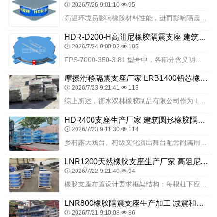
2026/7/26 9:01:10
95
高温环境易影响橡胶材料性能，进而影响隔震支座效果。衡水双林橡胶制品有限公司采用耐高温橡胶配方与稳定化工艺，提升产品高温稳定性，在高温环境下不易软化、变形，力学性...
HDR-D200-H高阻尼橡胶隔震支座 建筑抗震支座LNR700源头工厂 建筑预制高阻尼橡胶隔震支座
2026/7/24 9:00:02
105
FPS-7000-350-3.81 型号中，各部分含义明确。"FPS" 代表摩擦摆隔震支座，"7000" 指基准竖向承载力为 7000kN，"350" 指极限位...
摩擦滑移隔震支座厂家 LRB1400铅芯橡胶隔震支座生产厂家 HDR600高阻尼建筑隔震支座
2026/7/23 9:21:41
113
综上所述，衡水双林橡胶制品有限公司作为 LRB1100-220 铅芯隔震支座的专业生产厂家，凭借其优质的产品、完善的服务和合理的价格，值得客户信赖和选择。该公司...
HDR400支座生产厂家 建筑圆形橡胶隔震支座生产厂家 LNR1500天然橡胶支座厂家电话
2026/7/23 9:11:30
114
乡村露天戏台、村级文化演出舞台配套附属用房，是乡村文娱活动重要配套建筑，施工注重实用与稳固。衡水双林橡胶制品有限公司生产的隔震支座受力均衡，铺设之后让舞台配套建...
LNR1200天然橡胶支座生产厂家 高阻尼隔震支座支座厂家 超高阻尼隔震橡胶支座生产厂家
2026/7/22 9:21:40
94
橡胶支座布置设计要求框架结构：每根柱下应布置一个隔震支座，针对长期设计荷载较小的柱，适配弹性滑板支座；隔震支座选型需贴合既有建筑的受力特点。既有建筑竖向荷载相对...
LNR800橡胶隔震支座生产加工 减震和抗震支座源头工厂 LRB800铅芯橡胶隔震支座
2026/7/21 9:10:08
86