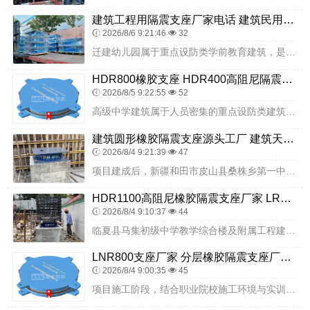
建筑工程用隔震支座厂家电话 建筑民用减震支座厂家 建筑圆形铅芯橡胶隔震支座厂家
2026/8/6 9:21:46
32
迁建幼儿园属于重点设防类学前教育建筑，是优化区域学前教育布局、提升办学条件的重要民生工程，服务区域内适龄幼儿，人员密集、活动集中、安全需求特殊，抗震安全直接关系...
HDR800橡胶支座 HDR400高阻尼隔震支座什么价格 LRB1500隔震支座
2026/8/5 9:22:55
52
高级中学建筑属于人员密集的重点设防类建筑，教学、住宿、办公等功能集中，抗震安全直接关系广大师生生命安全与校园稳定。廊坊志臻高级中学有限公司普通高中教育建设项目，...
建筑圆形橡胶隔震支座源头工厂 建筑天然橡胶隔震支座LRB700厂家 LNR建筑隔震支座报价
2026/8/4 9:21:39
47
项目建成后，新疆和田市皮山县桑株乡第一中学成为南疆边疆乡村校园抗震安全的标准工程。科学的隔震设计与优质的衡水双林隔震支座相结合，让校园所有建筑抗震能力达到高设防...
HDR1100高阻尼橡胶隔震支座厂家 LRB1500铅芯支座厂家 隔震支座L800
2026/8/4 9:10:37
44
临夏县马集初级中学教学综合楼及附属工程建设项目，位于甘肃临夏地区，该区域处于地震设防带，地质构造复杂，地震活动具有一定风险性。作为乡镇初级中学的核心教学建筑，教...
LNR800支座厂家 分层橡胶隔震支座厂家电话 防震支座LRB700源头工厂
2026/8/4 9:00:35
45
项目施工阶段，结合职业院校施工环境与实训生活用房建筑特点，做好隔震支座安装质量控制。施工前，对基础顶面进行简单找平、清洁与放线，保证支座安装位置准确；支座吊装就...