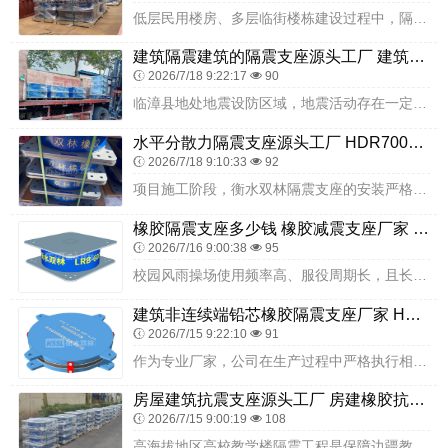
低层民用楼房、多层临街楼栋建设过程中，隔震构件选材十分关键。衡水双林橡胶制品有限公司专注打造适配低层楼房建设的隔震支座，结合低层楼房建筑高度、结构布局、荷载大小...
建筑隔震建筑的隔震支座源头工厂 建筑矩形铅芯橡胶隔震支座 建筑楼体隔震支座生产厂家
2026/7/18 9:22:17
90
临漳县地处地震设防区域，地震活动存在一定潜在风险，乡村中学作为人员密集的重点设防类建筑，抗震安全不容忽视。《建设工程抗震管理条例》明确规定，高烈度设防地区、地震...
水平分散力隔震支座源头工厂 HDR700高阻尼橡胶支座生产厂家 建筑橡胶隔震支座商家源头工厂
2026/7/18 9:10:33
92
项目施工阶段，衡水双林隔震支座的安装严格遵循边疆地区校园建筑施工规范、隔震专项方案及质量验收标准执行。施工准备阶段，技术团队针对教学楼、实验楼、综合楼等不同功能...
橡胶隔震支座多少钱 橡胶减震支座厂家 楼梯抗震支座源头工厂
2026/7/16 9:00:38
95
校园风雨操场使用频率高、服役周期长，且长期处于露天与室内交替环境，对隔震支座的耐久性、耐候性、稳定性要求严苛。衡水双林LRB铅芯橡胶隔震支座采用优质耐候材料与成...
建筑非连续端铅芯橡胶隔震支座厂家 HDR高阻尼建筑隔震支座厂家 LRB800铅芯橡胶隔震支座什么价格
2026/7/15 9:22:10
91
作为专业厂家，公司在生产过程中严格执行相关工艺要求，从原材料采购到成品出厂，建立了完善的质量控制体系。金属构件采用高强度钢材，经过数控加工设备精准加工，关键部位...
房屋建筑抗震支座源头工厂 房建橡胶抗震支座厂家电话 铅芯隔震橡胶隔震支座生产厂家
2026/7/15 9:00:19
108
高海拔地区高校教学楼隔震工程是保障边疆教育安全的重要民生工程。拉萨师范高等专科学校综合教学楼（马院）建设项目通过科学设计、优质选材、精细施工，将隔震技术有效融入...