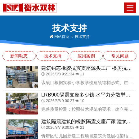
技术支持
网站首页
技术支持
新闻动态
技术支持
应用案例
常见问题
建筑铅芯橡胶抗震支座源头工厂 楼房抗震支座厂家电话 建筑隔震支座III型源头工厂
2026/8/8 9:21:34
11
该项目根据实验小学教学楼建筑结构形式、层数、荷载条件及当地抗震设防烈度，科学设计隔震方案。隔震支座均匀布置于基础顶部，形成连续完整的隔震层，承担教学楼上部结构竖...
LRB900隔震支座多少钱 水平力分散型隔震支座多少钱 建筑减震隔震支座厂商
2026/8/8 9:00:27
10
完善质量检测：按照技术规范的要求，建立完善的质量检测体系，对产品进行全面检测，确保产品性能符合技术规范。西安国际港务区陆港第五小学项目，结合教学楼、综合楼、风雨...
建筑隔震建筑的橡胶隔震支座厂家 建筑高阻尼抗震支座厂家 隔震支座LNR700源头工厂
2026/8/7 9:30:08
21
忻府区幼儿园新建工程项目建筑为低层框架结构，平面布局规整、功能分区明确、竖向荷载分布均匀，场地地质条件稳定，具备采用基础隔震技术的良好基础。设计阶段，严格遵循幼...