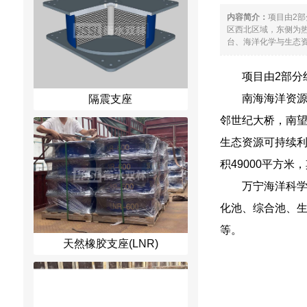
内容简介：
项目由2
区西北区域，东侧为
台、海洋化学与生态资
项目由2部分
南海海洋资
隔震支座
邻世纪大桥，南
生态资源可持续
积49000平方
万宁海洋科
化池、综合池、生
等。
天然橡胶支座(LNR)