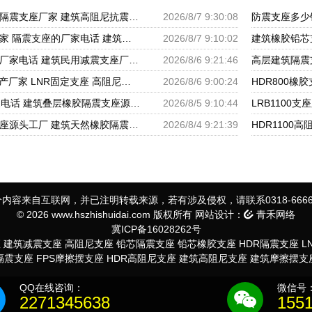
建筑隔震建筑的橡胶隔震支座厂家 建筑高阻尼抗震支座厂家 隔震支座LNR700源头工厂
2026/8/7 9:30:08
大型减震支座生产厂家 隔震支座的厂家电话 建筑橡胶隔震支座LNR厂家
2026/8/7 9:10:02
建筑工程用隔震支座厂家电话 建筑民用减震支座厂家 建筑圆形铅芯橡胶隔震支座厂家
2026/8/6 9:21:46
LRB建筑隔震支座生产厂家 LNR固定支座 高阻尼橡胶支座什么价格
2026/8/6 9:00:24
HDR高阻尼支座厂家电话 建筑叠层橡胶隔震支座源头工厂 LNR水平分散力橡胶隔震支座源头工厂
2026/8/5 9:10:44
建筑圆形橡胶隔震支座源头工厂 建筑天然橡胶隔震支座LRB700厂家 LNR建筑隔震支座报价
2026/8/4 9:21:39
内容来自互联网，并已注明转载来源，若有涉及侵权，请联系0318-6666
© 2026 www.hszhishuidai.com 版权所有 网站设计：
青禾网络
冀ICP备16028262号
座
建筑减震支座
高阻尼支座
铅芯隔震支座
铅芯橡胶支座
HDR隔震支座
L
S隔震支座
FPS摩擦摆支座
HDR高阻尼支座
建筑高阻尼支座
建筑摩擦摆支
QQ在线咨询：
微信号
2271345638
155