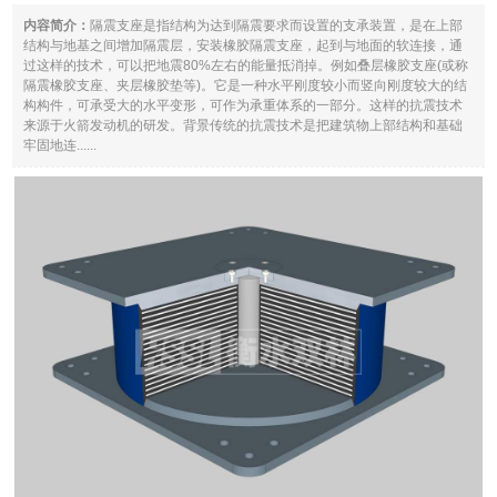
内容简介：
隔震支座是指结构为达到隔震要求而设置的支承装置，是在上部
结构与地基之间增加隔震层，安装橡胶隔震支座，起到与地面的软连接，通
过这样的技术，可以把地震80%左右的能量抵消掉。例如叠层橡胶支座(或称
隔震橡胶支座、夹层橡胶垫等)。它是一种水平刚度较小而竖向刚度较大的结
构构件，可承受大的水平变形，可作为承重体系的一部分。这样的抗震技术
来源于火箭发动机的研发。背景传统的抗震技术是把建筑物上部结构和基础
牢固地连......