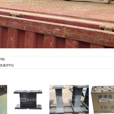
RB)
座(FPS)