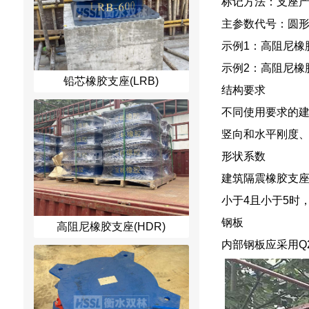
标记方法：支座
主参数代号：圆形
示例1：高阻尼橡
示例2：高阻尼橡胶
铅芯橡胶支座(LRB)
结构要求
不同使用要求的
竖向和水平刚度、
形状系数
建筑隔震橡胶支座
小于4且小于5时，
钢板
高阻尼橡胶支座(HDR)
内部钢板应采用Q2