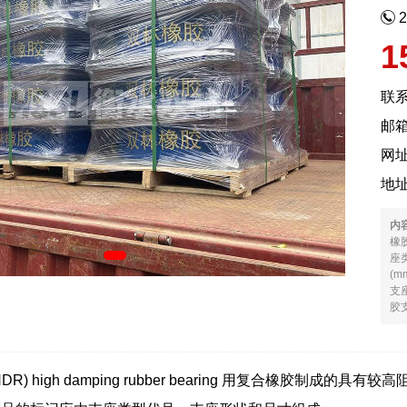
1
联
邮箱
网
地
内
橡
座
(
支
胶支
) high damping rubber bearing 用复合橡胶制成的具