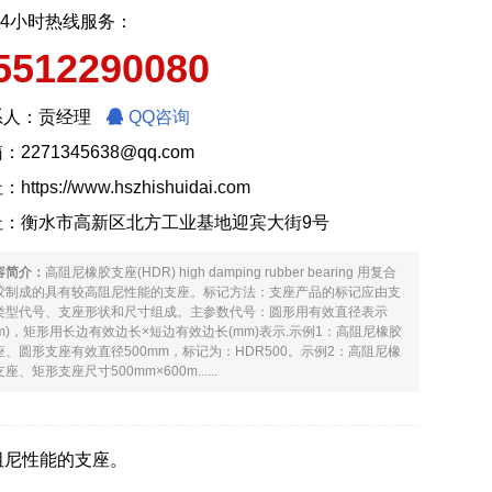
24小时热线服务：
5512290080
系人：贡经理
QQ咨询
：2271345638@qq.com
址：
https://www.hszhishuidai.com
址：衡水市高新区北方工业基地迎宾大街9号
容简介：
高阻尼橡胶支座(HDR) high damping rubber bearing 用复合
胶制成的具有较高阻尼性能的支座。标记方法：支座产品的标记应由支
类型代号、支座形状和尺寸组成。主参数代号：圆形用有效直径表示
mm)，矩形用长边有效边长×短边有效边长(mm)表示.示例1：高阻尼橡胶
座、圆形支座有效直径500mm，标记为：HDR500。示例2：高阻尼橡
座、矩形支座尺寸500mm×600m......
有较高阻尼性能的支座。