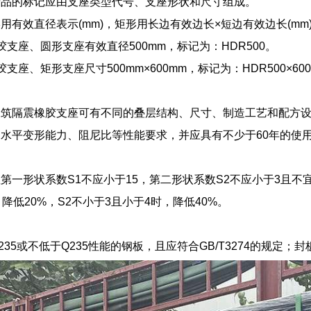
产品的标记应由支座类型代号、支座形状和尺寸组成。
用有效直径表示(mm)，矩形用长边有效边长×短边有效边长(mm)
胶支座、圆形支座有效直径500mm，标记为：HDR500。
支座、矩形支座尺寸500mm×600mm，标记为：HDR500×60
建筑隔震橡胶支座可有不同的叠层结构、尺寸、制造工艺和配方
水平变形能力、阻尼比等性能要求，并应具有不少于60年的使
第一形状系数S1不应小于15，第二形状系数S2不应小于3且不宜
降低20%，S2不小于3且小于4时，降低40%。
35或不低于Q235性能的钢板，且应符合GB/T3274的规定；封板