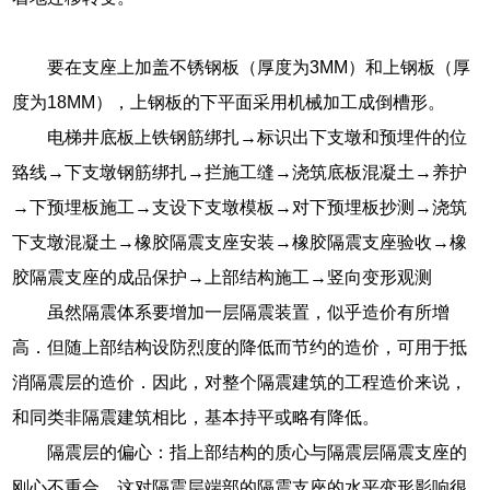
要在支座上加盖不锈钢板（厚度为3MM）和上钢板（厚
度为18MM），上钢板的下平面采用机械加工成倒槽形。
电梯井底板上铁钢筋绑扎→标识出下支墩和预埋件的位
臵线→下支墩钢筋绑扎→拦施工缝→浇筑底板混凝土→养护
→下预埋板施工→支设下支墩模板→对下预埋板抄测→浇筑
下支墩混凝土→橡胶隔震支座安装→橡胶隔震支座验收→橡
胶隔震支座的成品保护→上部结构施工→竖向变形观测
虽然隔震体系要增加一层隔震装置，似乎造价有所增
高．但随上部结构设防烈度的降低而节约的造价，可用于抵
消隔震层的造价．因此，对整个隔震建筑的工程造价来说，
和同类非隔震建筑相比，基本持平或略有降低。
隔震层的偏心：指上部结构的质心与隔震层隔震支座的
刚心不重合，这对隔震层端部的隔震支座的水平变形影响很