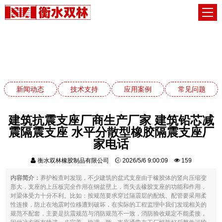
新闻动态
网站首页
新闻动态
新闻动态
技术支持
应用案例
常见问题
建筑抗震支座厂商生产厂家 建筑铅芯减
震隔震支座 水平分散型橡胶隔震支座厂
家电话
衡水双林橡胶制品有限公司
2026/5/6 9:00:09
159
内容简介：
养护检查时发现，不少建筑的盆式支座由于橡胶体的竖向压缩变
形大，支座的上压板完全作用在钢盆壁上，而失去橡胶支座的功能和作用，
对梁体受力十分不利。比如：按规范要求穿过隔震层的配线、配管要采用柔
性连接，防止在地震时位移遭到破坏，在实际的工程监理中我们发现相关的
规范不配套，主要是抗震规范与消防规范不一致，消防验收规定不能柔接，