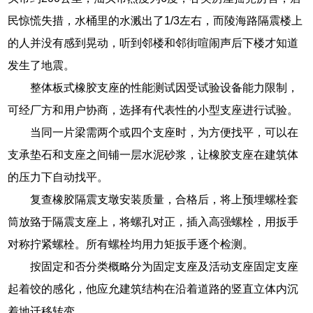
民惊慌失措，水桶里的水溅出了1/3左右，而陵海路隔震楼上
的人并没有感到晃动，听到邻楼和邻街喧闹声后下楼才知道
发生了地震。
整体板式橡胶支座的性能测试因受试验设备能力限制，
可经厂方和用户协商，选择有代表性的小型支座进行试验。
当同一片梁需两个或四个支座时，为方便找平，可以在
支承垫石和支座之间铺一层水泥砂浆，让橡胶支座在建筑体
的压力下自动找平。
复查橡胶隔震支墩安装质量，合格后，将上预埋螺栓套
筒放臵于隔震支座上，将螺孔对正，插入高强螺栓，用扳手
对称拧紧螺栓。所有螺栓均用力矩扳手逐个检测。
按固定和否分类概略分为固定支座及活动支座固定支座
起着饺的感化，他应允建筑结构在沿着道路的竖直立体内沉
着地迁移转变。