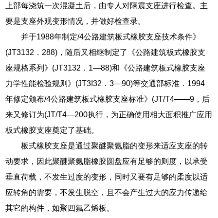
上部每浇筑一次混凝土后，由专人对隔震支座进行检查。主
要是支座外观变形情况，并做好检查录。
并于1988年制定/4公路建筑板式橡胶支座技术条件》
(JT3132．288)，随后又相继制定了《公路建筑板式橡胶支
座规格系列》(JT3132．1—88)和《公路建筑板式橡胶支座
力学性能检验规则》(JT3I32．3—90)等交通部标准．1994
年修定颁布/4公路建筑板式橡胶支座标准》(JT/T4——9，后
来又修订为(JT/T4—200执行，为正确使用相大面积推广应用
板式橡胶支座奠定了基础。
板式橡胶支座是通过聚醚聚氨脂的变形来适应支座的转
动要求，因此聚醚聚氨脂橡胶圆盘应有足够的则度，以承受
垂直荷载，不发生过度的变形，同时又要有足够的柔度以适
应转角的需要，不发生脱空，且不会产生过大的应力传递给
其它的构件，如聚四氟乙烯板。