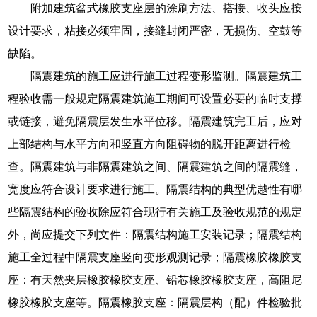
附加建筑盆式橡胶支座层的涂刷方法、搭接、收头应按
设计要求，粘接必须牢固，接缝封闭严密，无损伤、空鼓等
缺陷。
隔震建筑的施工应进行施工过程变形监测。隔震建筑工
程验收需一般规定隔震建筑施工期间可设置必要的临时支撑
或链接，避免隔震层发生水平位移。隔震建筑完工后，应对
上部结构与水平方向和竖直方向阻碍物的脱开距离进行检
查。隔震建筑与非隔震建筑之间、隔震建筑之间的隔震缝，
宽度应符合设计要求进行施工。隔震结构的典型优越性有哪
些隔震结构的验收除应符合现行有关施工及验收规范的规定
外，尚应提交下列文件：隔震结构施工安装记录；隔震结构
施工全过程中隔震支座竖向变形观测记录；隔震橡胶橡胶支
座：有天然夹层橡胶橡胶支座、铅芯橡胶橡胶支座，高阻尼
橡胶橡胶支座等。隔震橡胶支座：隔震层构（配）件检验批