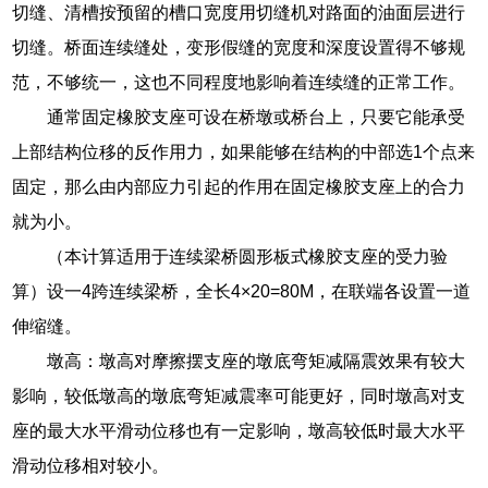
切缝、清槽按预留的槽口宽度用切缝机对路面的油面层进行
切缝。桥面连续缝处，变形假缝的宽度和深度设置得不够规
范，不够统一，这也不同程度地影响着连续缝的正常工作。
通常固定橡胶支座可设在桥墩或桥台上，只要它能承受
上部结构位移的反作用力，如果能够在结构的中部选1个点来
固定，那么由内部应力引起的作用在固定橡胶支座上的合力
就为小。
（本计算适用于连续梁桥圆形板式橡胶支座的受力验
算）设一4跨连续梁桥，全长4×20=80M，在联端各设置一道
伸缩缝。
墩高：墩高对摩擦摆支座的墩底弯矩减隔震效果有较大
影响，较低墩高的墩底弯矩减震率可能更好，同时墩高对支
座的最大水平滑动位移也有一定影响，墩高较低时最大水平
滑动位移相对较小。