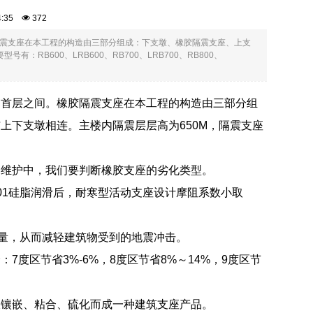
54:35
372
震支座在本工程的构造由三部分组成：下支墩、橡胶隔震支座、上支
B600、LRB600、RB700、LRB700、RB800、
和首层之间。橡胶隔震支座在本工程的构造由三部分组
上下支墩相连。主楼内隔震层层高为650M，隔震支座
常维护中，我们要判断橡胶支座的劣化类型。
5201硅脂润滑后，耐寒型活动支座设计摩阻系数小取
能量，从而减轻建筑物受到的地震冲击。
度区节省3%-6%，8度区节省8%～14%，9度区节
板镶嵌、粘合、硫化而成一种建筑支座产品。