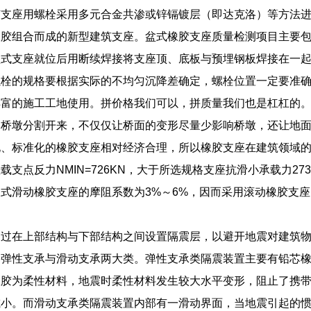
胶支座用螺栓采用多元合金共渗或锌镉镀层（即达克洛）等方法
橡胶组合而成的新型建筑支座。盆式橡胶支座质量检测项目主要
盆式支座就位后用断续焊接将支座顶、底板与预埋钢板焊接在一
螺栓的规格要根据实际的不均匀沉降差确定，螺栓位置一定要准
丰富的施工工地使用。拼价格我们可以，拼质量我们也是杠杠的
和桥墩分割开来，不仅仅让桥面的变形尽量少影响桥墩，还让地
化、标准化的橡胶支座相对经济合理，所以橡胶支座在建筑领域
载支点反力NMIN=726KN，大于所选规格支座抗滑小承载力27
式滑动橡胶支座的摩阻系数为3%～6%，因而采用滚动橡胶支
通过在上部结构与下部结构之间设置隔震层，以避开地震对建筑
为弹性支承与滑动支承两大类。弹性支承类隔震装置主要有铅芯
橡胶为柔性材料，地震时柔性材料发生较大水平变形，阻止了携
减小。而滑动支承类隔震装置内部有一滑动界面，当地震引起的