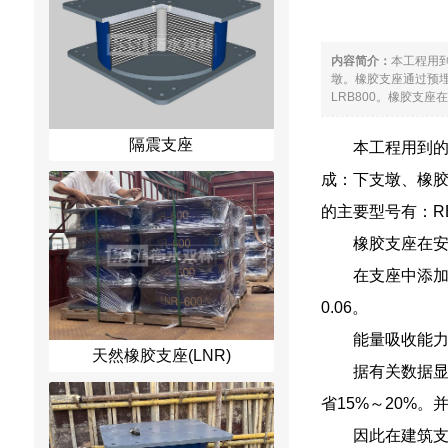
内容简介：
本工程用
墩。橡胶支座通过预埋板
LRB800。橡胶支座
隔震支座
本工程用到
成：下支墩、橡胶
的主要型号有：RB6
橡胶支座在
在支座中添加
0.06。
能量吸收能力
天然橡胶支座(LNR)
据有关数据显
省15%～20%
因此在建筑