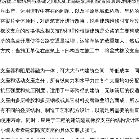
建筑物上部结构与基础之间以及上部建筑层间设置限震层.利用软
支座出产、运用进程中存在的问题，以及平原地域低桥墩、旱桥
法将梁片全体顶起，对建筑支座进行改换．说明建筑维修时支座
式橡胶支座的改换供应相关技能和理论根据建筑是公路的主要构
经济的高速开展使得公路交通量猛增．运输车辆的载重加大，然
接方式：当施工单位在建筑上下部构造在施工中，将盆式橡胶支
。
胶支座器和阻尼器融为一体，可大大节约建筑空间，降低成本，
定支座和活动支座之分，所有纵向力和水平力由各个支座均匀分
的抗压强度和抗压刚度，适用于中等跨径的建筑；无加筋层的仅
胶支座由多层橡胶和多层钢板或其它材料交替重叠组合而成，所
以有不同的叠层结构、制造工艺和配方设计，以满足所需要的垂
的使用寿命。同时，应用于工程的建筑隔震橡胶支座的结构设计
座小编去看看建筑隔震支座的具体安装步骤吧。