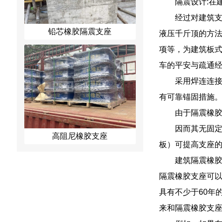
隔震设计:在
经过对建筑
铅芯橡胶隔震支座
液压千斤顶的方
项等，为建筑板
车的平安与疏通
采用焊连连
有可靠锚固措施
由于隔震橡
因而其无固
高阻尼橡胶支座
板）可提高支座
建筑隔震橡
隔震橡胶支座可
具有不少于60年
来和隔震橡胶支