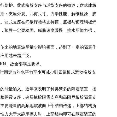
进行防护。盆式橡胶支座与球型支座的概述：盆式建筑
包括：支座外观、几何尺寸、力学性能、解剖检验、胶
起。盆式支座在间歇焊接将支持顶，底板与预埋钢板焊
确，预埋一定要稳固。膨胀速度缓慢，抗水压能力强，
。
面传来的地震波尽量少影响桥面，起到了一定的隔震作
的应用越来越广泛。
3KN，故全部满足要求。
座时固定点的水平力至少可减少到四氟板式滑动橡胶支
物的能量输入。近年来发明了种类繁多的隔震装置，按
橡胶隔震支座，夹层橡胶隔震支座和高阻尼橡胶隔震支
带主要能量的高频地震波向上部结构传递，上部结构所
惯性力大于大静摩擦力时，上部结构即可在隔震装置的