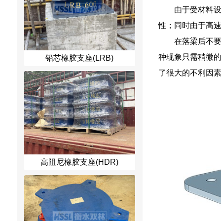
由于受材料
性；同时由于高
在落梁后不
种现象只需稍微
铅芯橡胶支座(LRB)
了很大的不利因
高阻尼橡胶支座(HDR)