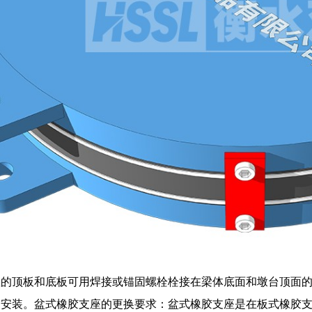
座的顶板和底板可用焊接或锚固螺栓栓接在梁体底面和墩台顶面
和安装。盆式橡胶支座的更换要求：盆式橡胶支座是在板式橡胶