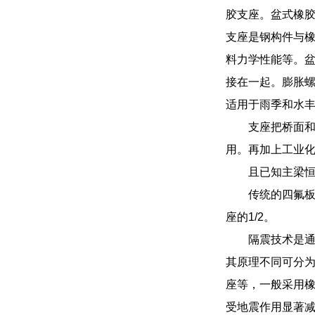
胶支座。盆式橡
支座是钢构件与
料力学性能等。
接在一起。膨胀
适用于雨季和水
支座把桥面
用。再加上工业
且已知主梁恒
传统的四氟板
座的1/2。
隔震技术是
其原理不同可分
座等，一般采用
受地震作用显著