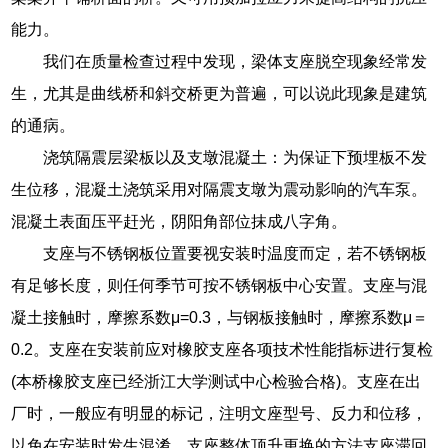
能力。
我们在质量检查过程中发现，梁体支座脱空现象经常发
生，尤其是曲线桥和斜交桥更为普遍，可以说此现象是建筑
的通病。
浇筑隔震层梁板以及支墩混凝土：为保证下预埋板不发
生位移，混凝土浇筑采用对隔震支墩为震动影响的汽车泵。
混凝土表面压平赶光，阴阳角部位抹成八字角。
支座与不锈钢板位置要视安装时温度而定，若不锈钢板
有足够长度，则任何季节可按不锈钢板中心安置。支座与混
凝土接触时，摩擦系数μ=0.3，与钢板接触时，摩擦系数μ＝
0.2。支座在安装前应对橡胶支座各项技术性能指标进行复检
(本桥橡胶支座已经浙江大学测试中心检验合格)。支座在出
厂时，一般应有明显的标记，注明文座型号、反力和位移，
以免在安装时发生混淆。支座整体顶升更换的方法支座滞回