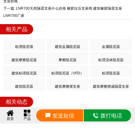
先例，成为抗震技术史上的一次重大革命，为隔震技术的推
广和应用作出了重要贡献。
在修补更换橡胶支座的时候采用的顶升和施工支座，应
根据建筑下部结构伸缩缝的结构做出针对性的方案。根据实
际情况选择合适的千斤顶类型，如果建筑在设计的时候没有
给更换橡胶隔震支座的千斤顶预留位置，我们一般采用搭建
脚手架的形式来施工。
上一篇: LRB500一II型隔震支座生产厂家 建筑隔震摩擦摆支座厂家 叠层隔震橡胶
支座价格
下一篇: LNR700天然隔震支座什么价格 橡胶拉压支座商 建筑橡胶隔震支座
LNR700厂家
发送短信
拨打电话
相关产品
首页
产品
粘滞阻尼墙
建筑金属阻尼器
金属阻尼器