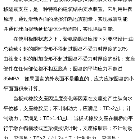
移隔震支座，是一种特殊的建筑结构支承装置。它利用钟摆
原理，通过滑动界面的摩擦消耗地震能量，实现减震功能，
并通过球面摆动延长梁体运动周期，实现隔振功能。
在使用极限状态之下，聚氨脂圆盘应按下列要求设计:由
总荷载引起的瞬时变形不得超过圆盘不受力时厚度的10%，
由徐变引起的附加变形不超过圆盘不受力时厚度的8纬；支座
部件在任何部位都不相互脱离；圆盘的平均应力不超过
35MPA，如果圆盘的外表面不是垂直的，应力应按圆盘的小
平面面积来计算。
当板式橡胶支座因温度变化等因素在支座处产生纵向水
平位移，支座橡胶层；不计制动力，应满足：TE≥2△L；计
制动力，应满足：TE≥1.43△L；当板式橡胶支座在横桥向平
行于墩台帽横坡或盖梁横披设计时，支座橡胶层；不计制动
力，应满足：TE≥2（△L2+△T；计制动力，应满足：