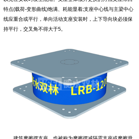
特点(载荷-变形曲线)饱满、耗能显着;支座中心线与主梁中心
线应重合或平行，单向活动支座安装时，上下导向块必须保
持平行，交叉角不得大于5。
建筑摩擦摆支座，也被称为摩擦摆减隔震支座或摩擦滑