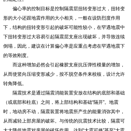
量的要求，通常可用若干层橡胶片(厚度分别为115MM等）
和薄钢板(厚度分别为5MM等)为刚性加劲物组合而成（加劲
物也可用帆布、钢丝网或钢筋\各层橡胶与钢板之间经涂胶粘
剂加压硫化牢固地粘结成为一体。
建筑板式橡胶支座的钢部件损伤包括损伤包括铸钢件及
锻钢件裂损、脱焊、锈蚀及支座钢件磨损和发生塑性变形。
复位能力强：在地震结束后，FPS摩擦摆支座能够利用
自身的复位机制使上部结构恢复到原来的位置，保证建筑物
的稳定性。
偏心率的控制目标是控制隔震层扭转变形过大，扭转变
形的大小还跟地震作用的大小相关，一般在设防烈度作用
下，结构的扭转变形引起的破坏可能性较小，在罕遇地震中
下扭转变形过大容易引起隔震层支座出现破坏，并导致连续
倒塌，因此，建议在计算偏心率是应重点考虑在罕遇地震下