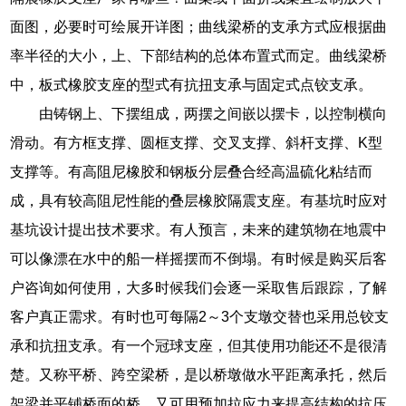
面图，必要时可绘展开详图；曲线梁桥的支承方式应根据曲
率半径的大小，上、下部结构的总体布置式而定。曲线梁桥
中，板式橡胶支座的型式有抗扭支承与固定式点铰支承。
由铸钢上、下摆组成，两摆之间嵌以摆卡，以控制横向
滑动。有方框支撑、圆框支撑、交叉支撑、斜杆支撑、K型
支撑等。有高阻尼橡胶和钢板分层叠合经高温硫化粘结而
成，具有较高阻尼性能的叠层橡胶隔震支座。有基坑时应对
基坑设计提出技术要求。有人预言，未来的建筑物在地震中
可以像漂在水中的船一样摇摆而不倒塌。有时候是购买后客
户咨询如何使用，大多时候我们会逐一采取售后跟踪，了解
客户真正需求。有时也可每隔2～3个支墩交替也采用总铰支
承和抗扭支承。有一个冠球支座，但其使用功能还不是很清
楚。又称平桥、跨空梁桥，是以桥墩做水平距离承托，然后
架梁并平铺桥面的桥。又可用预加拉应力来提高结构的抗压