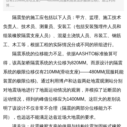
仅有210MM(滑动支座)——480MM(屈服耗能装置的极限位移)。通过利用
博......
隔震垫的施工应包括以下人员：甲方、监理、施工技术
负责人、技术员、测量员、安装工（包括安装预埋件人员和
组装橡胶隔震支座人员）、混凝土浇筑人员、吊装工、钢筋
工、木工等，根据工程的实际情况分成不同的班组进行。
隔震系统的位移能力不足。依据AASHTO标准验算可
得，该高架桥隔震系统的大位移为820MM。而原设计的隔震
系统的极限位移仅有210MM(滑动支座)——480MM(屈服耗能
装置的极限位移)。通过利用博卢和达兹两处地震观测站分别
对地震场地进行了地面运动情况的观测，并模拟了近断层的
运动情况，得到的峰值位移应为1400MM。这巨大的差别说
明了该设计不仅非常不合理（隔震的两部分位移能力不
同），也远远不能满足达兹近场大地震的要求。
请关注：抗震橡胶支座的使用与结构抗震加固板式橡胶