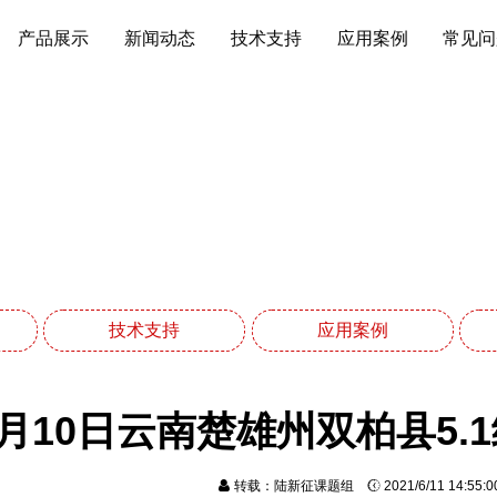
产品展示
新闻动态
技术支持
应用案例
常见问
技术支持
网站首页
技术支持
技术支持
应用案例
6月10日云南楚雄州双柏县5.
转载：陆新征课题组
2021/6/11 14:55