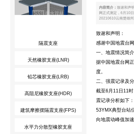
内容简介：
致谢和声
网正式测定，6月10日
20210610云南楚雄州
致谢和声明：
感谢中国地震台
隔震支座
一、地震情况简
天然橡胶支座(LNR)
据中国地震台网正式
度。
铅芯橡胶支座(LRB)
二、强震记录及
截至6月11日11
高阻尼橡胶支座(HDR)
震记录分析如下
53YMX典型台站
建筑摩擦摆隔震支座(FPS)
向地震动峰值加速度
水平力分散型橡胶支座