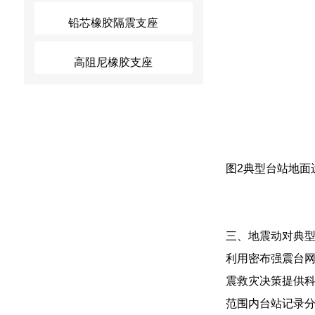
铅芯橡胶隔震支座
高阻尼橡胶支座
图2典型台站地面
三、地震动对典
利用密布强震台
震救灾决策提供科
范围内台站记录