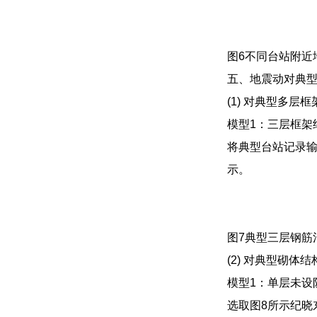
图6不同台站附近
五、地震动对典
(1) 对典型多层
模型1：三层框架
将典型台站记录输
示。
图7典型三层钢筋
(2) 对典型砌体
模型1：单层未设
选取图8所示纪晓