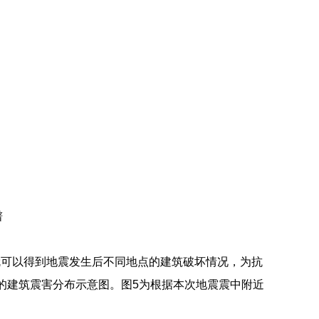
谱
就可以得到地震发生后不同地点的建筑破坏情况，为抗
的建筑震害分布示意图。图5为根据本次地震震中附近