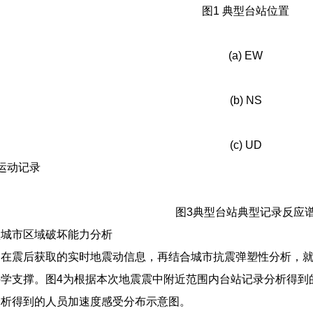
图1 典型台站位置
(a) EW
(b) NS
(c) UD
运动记录
图3典型台站典型记录反应
型城市区域破坏能力分析
网在震后获取的实时地震动信息，再结合城市抗震弹塑性分析，
学支撑。图4为根据本次地震震中附近范围内台站记录分析得到
分析得到的人员加速度感受分布示意图。