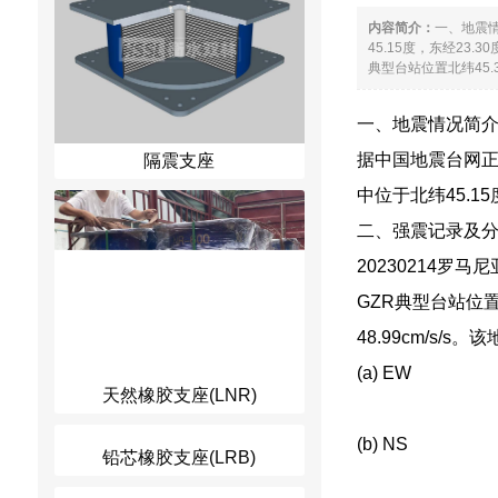
内容简介：
一、地震情
45.15度，东经23
典型台站位置北纬45.39
一、地震情况简
据中国地震台网正式
隔震支座
中位于北纬45.15
二、强震记录及
20230214
GZR典型台站位置
48.99cm/s/
(a) EW
天然橡胶支座(LNR)
(b) NS
铅芯橡胶支座(LRB)