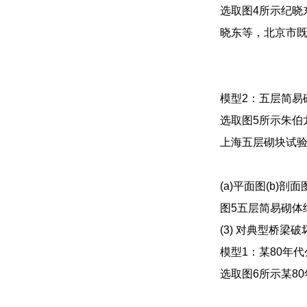
选取图4所示纪晓
晓东等，北京市既有
模型2：五层简易
选取图5所示朱伯
上海五层砌块试验楼
(a)平面图(b)剖面
图5五层简易砌体
(3) 对典型桥梁
模型1：某80年
选取图6所示某8