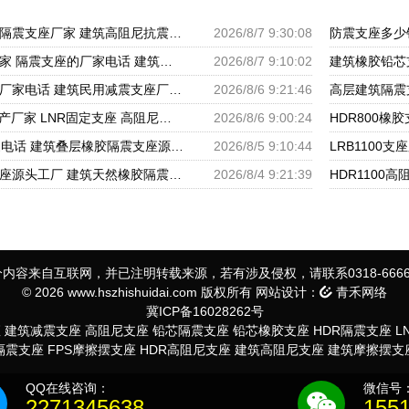
建筑隔震建筑的橡胶隔震支座厂家 建筑高阻尼抗震支座厂家 隔震支座LNR700源头工厂
2026/8/7 9:30:08
大型减震支座生产厂家 隔震支座的厂家电话 建筑橡胶隔震支座LNR厂家
2026/8/7 9:10:02
建筑工程用隔震支座厂家电话 建筑民用减震支座厂家 建筑圆形铅芯橡胶隔震支座厂家
2026/8/6 9:21:46
LRB建筑隔震支座生产厂家 LNR固定支座 高阻尼橡胶支座什么价格
2026/8/6 9:00:24
HDR高阻尼支座厂家电话 建筑叠层橡胶隔震支座源头工厂 LNR水平分散力橡胶隔震支座源头工厂
2026/8/5 9:10:44
建筑圆形橡胶隔震支座源头工厂 建筑天然橡胶隔震支座LRB700厂家 LNR建筑隔震支座报价
2026/8/4 9:21:39
内容来自互联网，并已注明转载来源，若有涉及侵权，请联系0318-6666
© 2026 www.hszhishuidai.com 版权所有 网站设计：
青禾网络
冀ICP备16028262号
座
建筑减震支座
高阻尼支座
铅芯隔震支座
铅芯橡胶支座
HDR隔震支座
L
S隔震支座
FPS摩擦摆支座
HDR高阻尼支座
建筑高阻尼支座
建筑摩擦摆支
QQ在线咨询：
微信号
2271345638
155