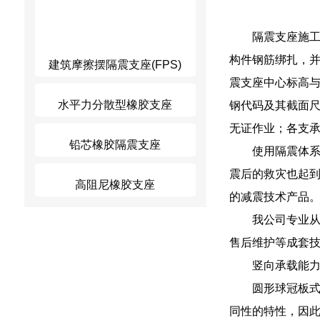
隔震支座施
构件钢筋绑扎，
建筑摩擦摆隔震支座(FPS)
震支座中心标高与
水平力分散型橡胶支座
钢代码及其截面
无证作业；各支
铅芯橡胶隔震支座
使用隔震体
震后的救灾也起
高阻尼橡胶支座
的减震技术产品
我公司专业
售后维护等成套
竖向承载能
圆形球冠板式
同性的特性，因