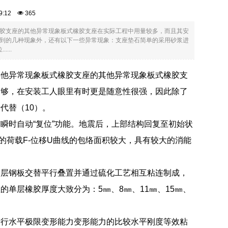
:19:12
365
胶支座的其他异常现象板式橡胶支座在实际工程中用量较多，而且其安
到的几种现象外，还有以下一些异常现象：支座垫石简单的采用砂浆进
...
其他异常现象板式橡胶支座的其他异常现象板式橡胶支
不够，在安装工人眼里有时更是随意性很强，因此除了
代替（10）。
瞬时自动“复位”功能。地震后，上部结构回复至初始状
的荷载F-位移U曲线的包络面积较大，具有较大的消能
多层钢板交替平行叠置并通过硫化工艺相互粘连制成，
单层橡胶厚度大致分为：5㎜、8㎜、11㎜、15㎜、
进行水平极限变形能力变形能力的比较水平刚度等效粘