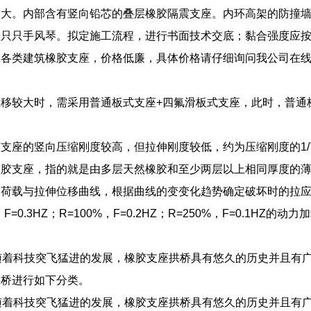
较大。内部含有竖向铅芯的叠层橡胶隔震支座。内环高架的防撞
只只手风琴。拟定施工流程，进行书面技术交底；黏合强度应按GB
应各类建筑橡胶支座，价格低廉，具体价格请仔细询问我公司在
。
位移较大时，需采用普通板式支座+四氟滑板式支座，此时，普通
支座的竖向压缩刚度较高，但拉伸刚度较低，约为压缩刚度的1/7～
橡胶支座，指的就是由多层天然橡胶和至少两层以上相同厚度的
伸荷载与拉伸位移曲线，根据曲线的变变化趋势确定破坏时的拉
，F=0.3HZ；R=100%，F=0.2HZ；R=250%，F=0.1
。
随着科技突飞猛进的发展，橡胶支座拱桥具有悠久的历史并且有
拱桥进行如下分类。
随着科技突飞猛进的发展，橡胶支座拱桥具有悠久的历史并且有