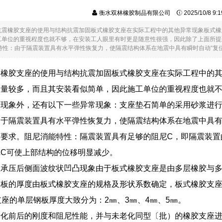
衡水双林橡胶制品有限公司
2025/10/8 9
抗震橡胶支座的使用与结构抗震加固板式橡胶支座在实际工程中的其他异常现象板式橡
工单位的重视程度也就不够，在安装工人眼里有时更是随意性很强，因此除了上面所提
特性：由于隔震装置具有水平弹性恢复力，使隔震结构体系在地震中具有瞬时自动“复位...
震橡胶支座的使用与结构抗震加固板式橡胶支座在实际工程中的
用量较多，而且其安装看似简单，因此施工单位的重视程度也就
现象外，还有以下一些异常现象：支座垫石简单的采用砂浆进行
于隔震装置具有水平弹性恢复力，使隔震结构体系在地震中具有
要求。阻尼消能特性：隔震装置具有足够的阻尼C，即隔震装置
C可使上部结构的位移明显减少。
座承压后侧面波纹状凹凸现象由于板式橡胶支座是由多层橡胶与
板的厚度由板式橡胶支座的规格及形状系数确定，板式橡胶支座的
支座的单层钢板厚度大致分为：2㎜、3㎜、4㎜、5㎜。
老化前后的刚度和阻尼性能，并与未老化同型〔批）的橡胶支座