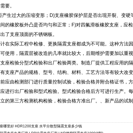
震需要。
是否产生过大的压缩变形；D)支座橡胶保护层是否出现开裂、变硬
间的橡胶板外凸是否均匀和正常；F)对四氟滑板橡胶支座，应
滑出了支座顶面的不锈钢板。
设计在实际工程中检修、更换隔震支座都成为不可能。这种方法
为可使用，隔震层被改造的几率就比较大，后期维护需要加以重
胶支座检验分型式检验和出厂检验两类。制造厂提供工程应用的
已有支座产品的规格、型号、结构、材料、工艺方法等有较大改
前应由检测部门进行质量控制试验，检验合格并附合格证书，方可使用
座应进行出厂检验和型式检验。型式检验合格后方可进行生产。
独立的第三方检测机构检验，检验合格方准出厂。、新产品的试
座哪里好 HDR1200支座 水平分散型隔震支座多少钱