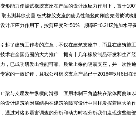
变形能力使被试橡胶支座在产品的设计压应力作用下，置于100℃的
，取出测其徐变量.板式橡胶支座的疲劳性能竖向刚度先测被试
设计压应力作用下，按剪应变R=50%；频率F=0.2HZ施加水
。
然引起了建筑工作者的注意，不仅在建筑支座中，而且在建筑施
震技术在全国范围的大力推广，拥有十几年橡胶制品研发和生产
努力，已成功研发出性能可靠、质量上乘的隔震支座，并一次性
专家的一致好评，且我公司橡胶支座产品已于2018年5月8日
防止梁与支座发生纵横向滑移，宜用木制三角垫块在梁体两侧加
造的设计建筑的附属结构在建筑的隔震设计中同样发挥着巨大的
等，通过对诸多震害调查的分析和动力时程分析我们发现这些细