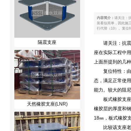
内容简介：
请关注：
装看似简单，因此施
行代替（10）。复位
隔震支座
请关注：抗
座在实际工程中
上面所提到的几种
复位特性：由
态，满足正常使用
能力。较大的阻尼
板式橡胶支
天然橡胶支座(LNR)
橡胶层的厚度和钢
18㎜，板式橡胶
比较该支座