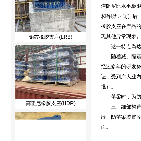
滞阻尼比水平极限
和等!效时间）后
橡胶支座在产品的
现其他异常现象
铅芯橡胶支座(LRB)
这一特点当
随着减、隔
经过多年的研发
证，受到广大业内
批）。
落梁时，为
高阻尼橡胶支座(HDR)
三、细部构
缝、防落梁装置
面。