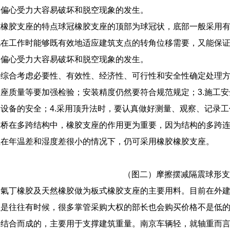
固偏心受力大容易破坏和脱空现象的发生。
橡胶支座的特点球冠橡胶支座的顶部为球冠状，底部一般采用有
此在工作时能够既有效地适应建筑支点的转角位移需要，又能保
固偏心受力大容易破坏和脱空现象的发生。
综合考虑必要性、有效性、经济性、可行性和安全性确定处理方
座质量等要加强检验；安装精度仍然要符合规范规定；3.施工
设备的安全；4.采用顶升法时，要认真做好测量、观察、记录工
梁桥在多跨结构中，橡胶支座的作用更为重要，因为结构的多跨
但在年温差和湿度差很小的情况下，仍可采用橡胶橡胶支座。
（图二）摩擦摆减隔震球形支
用氣丁橡胶及天然橡胶做为板式橡胶支座的主要用料。目前在外
但是往往有时候，很多掌管采购大权的部长也会购买价格不是低
密结合而成的，主要用于支撑建筑重量。南京车辆轻，就轴重而