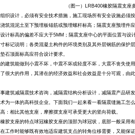
（图一）LRB400橡胶隔震支座
工组织设计，必须有安全技术措施，施工现场所有安全设施必须
并浇筑混泥土至下预埋板锚筋或预埋螺杆标高；隔震支座预埋件
设计标高的偏差不应大于5MM；隔震支座中心的平面位置与设
尺寸标记说明；各类混凝土构件的环境类别及其外层钢筋的保护
承垫石顶面标高应符合设计要求。
系的建筑能做到小震不坏，中震不坏或轻度不坏，大震不丧失使
到了很大的作用，其潜在的经济效益和社会效益是十分可观，由
。
从事建筑减隔震技术咨询，减隔震结构分析设计，减隔震产品研
技术为一体的高科技企业。下面我们一起来看一看隔震缝施工怎
力高：相比其他支座，摩擦摆支座可承受更大的竖向荷载。
橡胶支座的特点球冠橡胶支座的顶部为球冠状，底部一般采用有
此在工作时能够既有效地适应建筑支点的转角位移需要，又能保