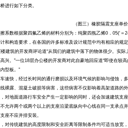
拱桥进行如下分类。
（图三）橡胶隔震支座单价
系数根据聚四氟乙烯的材料分别为：纯聚四氛乙烯0．05(‘＝24MP
设计和构造要求，在各国的许多标准及设计规范中均有相应的规
层楼建筑的开发商评论道“从我们的建筑中落下的物体很少。实
高兴。”一位18层办公楼的开发商对此自豪地回应道“即使在较
内型板。”
、车速快，经过长时间的通行磨损以及环境气候的影响与侵蚀，
缆线裸露、混凝土破损等病害，这些病害不仅影响着高架道路的
水，对地面道路行车安全产生一定影响的同时，还会加速建筑支
，不允许两个或两个以上的支座沿梁底纵向中心线在同一支承点
格支座不应并排安装。
中，对传统建筑的高度限制和安全距离等限制条件均可适当放宽