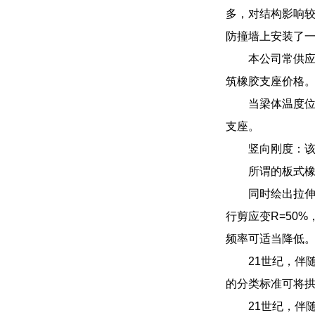
多，对结构影响
防撞墙上安装了一
本公司常供
筑橡胶支座价格
当梁体温度
支座。
竖向刚度：该
所谓的板式
同时绘出拉
行剪应变R=50%
频率可适当降低
21世纪，伴
的分类标准可将
21世纪，伴