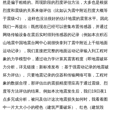
然是偏于粗糙的。而现阶段的烈度评估方法，大多也是根据
烈度和震级的关系来做评估（比如认为震中附近烈度大概等
于震级+2），这样也没法很好的估计地震的震害水平。因此
我们一再提出：既然现在已经可以密集布置传感器，并通过
网络传输设备在震后实时得到传感器的记录（例如本次积石
山地震中国地震台网中心就很快拿到了震中附近上千组地面
运动记录），我们直接把完整的地面运动记录输入到工程对
象的力学模型中，通过动力学计算其震害程度（即地震破坏
力分析，详见链接：新标准发布 ：基于强震动记录的地震破
坏力评估）。只要地震记录的仪器和传输网络可靠，工程对
象的数据合理，那评估出的震损精度理应高于通过震级、烈
度等方法评估的结果。例如本次地震发生后，我们19日夜1
点多完成分析，被问及估计这次地震损失如何时，我看着图
中一片大大小小的橙色（建筑严重破坏）、红色（建筑毁