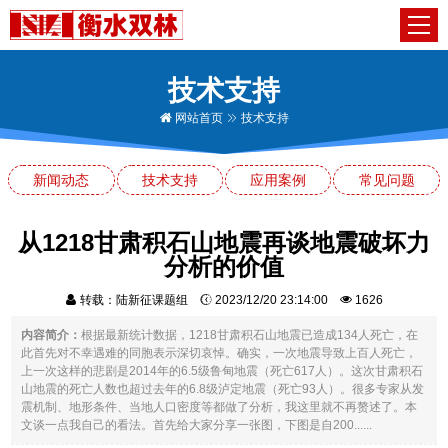
技术支持
网站首页
技术支持
新闻动态
技术支持
应用案例
常见问题
从1218甘肃积石山地震再谈地震破坏力
分析的价值
转载：陆新征课题组
2023/12/20 23:14:00
1626
内容简介：
根据最新统计数据，1218甘肃积石山地震已造成134人死亡，在
此首先对不幸遇难的同胞表示深切哀悼。确实，一次地震导致上百人死亡，
上一次这样的悲剧是2014年的6.5级鲁甸地震（死亡617人）。这次甘肃积石
山地震的死亡人数也超过去年的6.8级泸定地震（死亡93人）。很多专家从发
震机制、地形条件、当地人口密度等都做了分析，我这里就不再赘述了。本
文谈一点我自己的看法。首先给大家分享一张图，下图是自200......