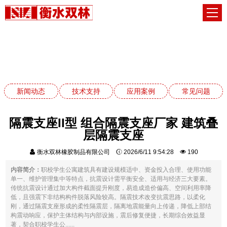
技术支持
网站首页
技术支持
新闻动态
技术支持
应用案例
常见问题
隔震支座II型 组合隔震支座厂家 建筑叠
层隔震支座
衡水双林橡胶制品有限公司
2026/6/11 9:54:28
190
内容简介：
职校学生公寓建筑具有建设规模适中、资金投入合理、使用功能
单一、维护管理集中等特点，抗震设计需平衡安全、适用与经济三大要素。
传统抗震设计通过加大构件截面提升刚度，易造成造价偏高、空间利用率降
低，且强震下非结构构件脱落风险较高。隔震技术改变抗震思路，以柔化
刚，通过隔震支座形成的柔性隔震层，隔离地震能量向上传递，降低上部结
构震动响应，保护主体结构与内部设施，震后修复便捷，长期综合效益显
著，契合职校学生公......