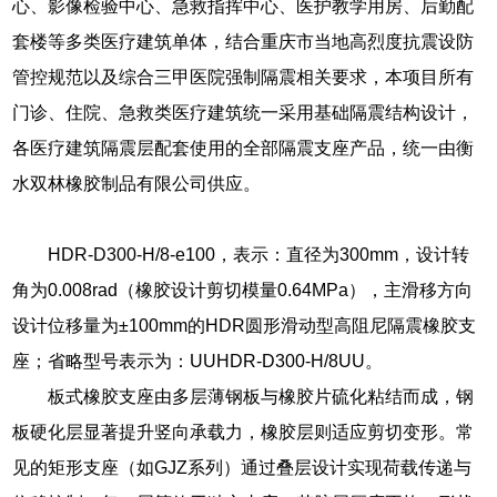
心、影像检验中心、急救指挥中心、医护教学用房、后勤配
套楼等多类医疗建筑单体，结合重庆市当地高烈度抗震设防
管控规范以及综合三甲医院强制隔震相关要求，本项目所有
门诊、住院、急救类医疗建筑统一采用基础隔震结构设计，
各医疗建筑隔震层配套使用的全部隔震支座产品，统一由衡
水双林橡胶制品有限公司供应。
HDR-D300-H/8-e100，表示：直径为300mm，设计转
角为0.008rad（橡胶设计剪切模量0.64MPa），主滑移方向
设计位移量为±100mm的HDR圆形滑动型高阻尼隔震橡胶支
座；省略型号表示为：UUHDR-D300-H/8UU。
板式橡胶支座由多层薄钢板与橡胶片硫化粘结而成，钢
板硬化层显著提升竖向承载力，橡胶层则适应剪切变形。常
见的矩形支座（如GJZ系列）通过叠层设计实现荷载传递与