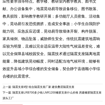
应性要求强等特点。教学楼、教研室内教学教具、图书文
献、办公设备集中，地震晃动易导致设备移位、图书散落、
教具损毁，影响教学教研开展；多功能厅人员密集、活动集
中，晃动易引发恐慌拥挤，造成安全事故；小学生自我防护
能力弱、应急反应迟缓，晃动易导致墙体开裂、构件脱落、
家具倾倒、物品坠落，威胁师生安全。传统抗震建筑地震响
应较为明显，且难以完全适应温带大陆性气候温差变化，难
以完全保障县域校园安全。隔震技术通过隔震支座隔离地震
能量，降低建筑晃动幅度，同时适配当地气候环境，能够有
效提升县域小学综合楼的安全储备，契合静宁县德顺小学综
合楼的抗震需求。
上一篇: 隔震支座II型 组合隔震支座厂家 建筑叠层隔震支座
下一篇: 隔震支座LRB700多少钱 LNR1200橡胶支座什么价格 房建橡胶隔震支座
源头工厂