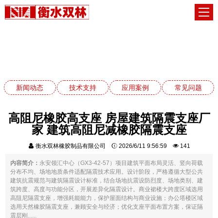
常见问题
网站首页
常见问题
新闻动态
技术支持
应用案例
常见问题
高阻尼橡胶高支座 房屋建筑隔震支座厂
家 建筑高阻尼减橡胶隔震支座
衡水双林橡胶制品有限公司
2026/6/11 9:56:59
141
内容简介：
永安领汇中心（GX3-42-57）项目建筑平面布局灵活、竖向荷载
分布不均、场地地质条件适配隔震技术应用。设计阶段，严格遵循大型公共
建筑抗震规范与建筑隔震设计标准，结合场地抗震设防烈度、场地类别、建
筑跨度、高度与功能分区，开展差异化隔震设计。商业裙楼大跨度区域选用
高阻尼隔震支座，增强耗能能力，保护屋面结构与商业设施；办公塔楼区域
选用天然橡胶隔震支座，兼顾安全与经济；优化支座平面布置方案，保证隔
震层刚......