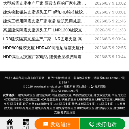
大型减震支座生产厂家 隔震支座的厂家电话 建筑橡胶隔震支座LNR厂家
2026/8/7 9:10:02
建筑橡胶铅芯支座源头工厂 II型LRB铅芯橡胶隔震支座厂家 LNR1300隔震支座厂家
2026/8/7 9:00:01
建筑工程用隔震支座厂家电话 建筑民用减震支座厂家 建筑圆形铅芯橡胶隔震支座厂家
2026/8/6 9:21:46
高层建筑隔震支座源头工厂 LNR1200橡胶支座厂家电话 LNR600支座什么价格
2026/8/6 9:11:33
LRB建筑隔震支座生产厂家 LNR固定支座 高阻尼橡胶支座什么价格
2026/8/6 9:00:24
HDR800橡胶支座 HDR400高阻尼隔震支座什么价格 LRB1500隔震支座
2026/8/5 9:22:55
HDR高阻尼支座厂家电话 建筑叠层橡胶隔震支座源头工厂 LNR水平分散力橡胶隔震支座源头工厂
2026/8/5 9:10:44
声明：本站部分内容来自互联网，并已注明转载来源，若有涉及侵权，请联系0318-6666807进
行删除！
© 2026 www.hszhishuidai.com 版权所有 网站设计：
青禾网络
冀ICP备16028262号
友情链接：
建筑隔震支座
建筑减隔震
高阻尼隔震支座
摩擦摆隔震支座
建筑减震支座
高阻尼支座
铅芯隔震支座
铅芯橡胶支座
HDR隔震支座
LNR橡胶支座
LRB隔震支座
LRB铅芯支座
LRB橡胶
支座
隔震支座
铅芯支座
HDR橡胶支座
LNR隔震支座
天然橡胶隔震支座
FPS隔震支座
FPS摩擦
摆支座
HDR高阻尼支座
建筑高阻尼支座
建筑摩擦摆支座
橡胶隔震支座
建筑铅芯支座
建筑橡胶
支座
建筑阻尼器
发送短信
拨打电话
首页
产品